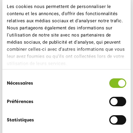
question est incontournable: aurons-nous toujours les
Les cookies nous permettent de personnaliser le
moyens de maintenir la route et le rail?
contenu et les annonces, d'offrir des fonctionnalités
relatives aux médias sociaux et d'analyser notre trafic.
Nous partageons également des informations sur
l'utilisation de notre site avec nos partenaires de
médias sociaux, de publicité et d'analyse, qui peuvent
combiner celles-ci avec d'autres informations que vous
leur avez fournies ou qu'ils ont collectées lors de votre
utilisation de leurs services.
Sélection
Nécessaires
du
consentement
Monika Barben
Préférences
Monika Barben, depuis combien de temps avez-vous
votre AG?
Statistiques
J’en ai reçu un d’une amie lorsque j’ai eu 70 ans. Je