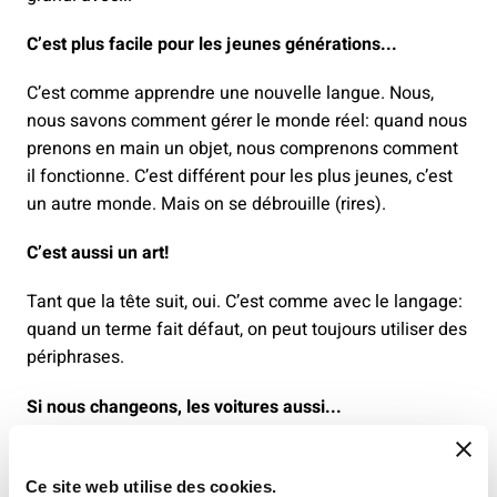
C’est plus facile pour les jeunes générations...
C’est comme apprendre une nouvelle langue. Nous,
nous savons comment gérer le monde réel: quand nous
prenons en main un objet, nous comprenons comment
il fonctionne. C’est différent pour les plus jeunes, c’est
un autre monde. Mais on se débrouille (rires).
C’est aussi un art!
Tant que la tête suit, oui. C’est comme avec le langage:
quand un terme fait défaut, on peut toujours utiliser des
périphrases.
Si nous changeons, les voitures aussi...
Tout à fait, mais il y a toujours 1,3 milliard de voitures à
travers le monde. Quand on réfléchit à l’avenir la
Ce site web utilise des cookies.