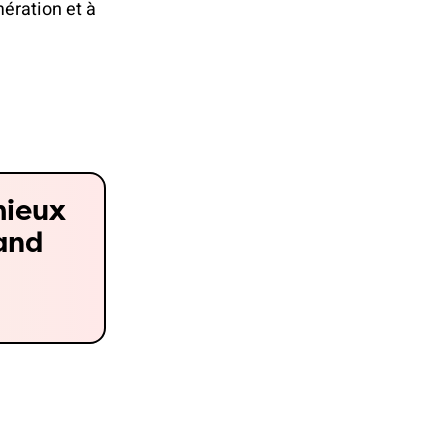
ération et à
mieux
uand