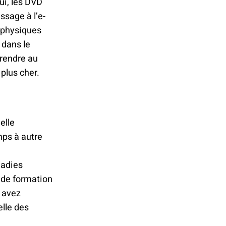
ui, les DVD
assage à l’e-
s physiques
n dans le
 rendre au
plus cher.
elle
mps à autre
ladies
u de formation
s avez
elle des