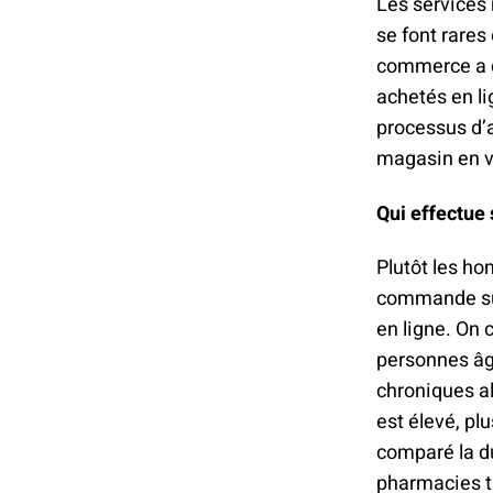
Les services 
se font rares 
commerce a do
achetés en lig
processus d’a
magasin en vo
Qui effectue 
Plutôt les ho
commande sur
en ligne. On 
personnes âg
chroniques al
est élevé, pl
comparé la du
pharmacies tr