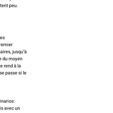
tent peu.
les
premier
aires, jusqu’à
te du moyen
se rend à la
e passe si le
narios:
és avec un