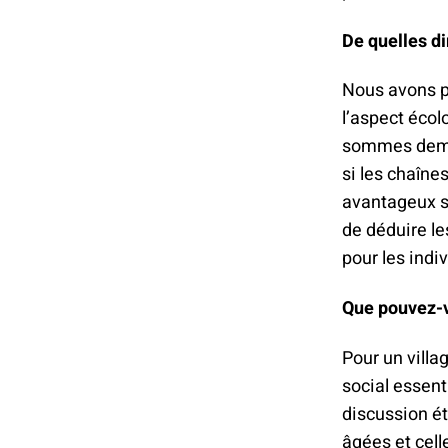
De quelles d
Nous avons pr
l’aspect écol
sommes deman
si les chaîne
avantageux su
de déduire l
pour les indi
Que pouvez-vo
Pour un villa
social essent
discussion ét
âgées et cell