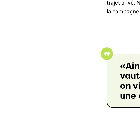
trajet privé.
la campagne
Ain
vaut
on v
une 