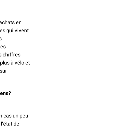
 achats en
es qui vivent
s
les
s chiffres
lus à vélo et
 sur
iens?
un cas un peu
l’état de