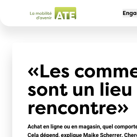
Enga
CAM
ADH
L'AS
Non 
Dev
Port
«Les comme
des
Offr
Not
30 
mem
sont un lieu
Offr
Espa
Voy
Jeu
rencontre»
204
Mag
Sec
Chem
Nos
Le t
Achat en ligne ou en magasin, quel comporte
l'av
Cela dépend, explique Maike Scherrer. Cher