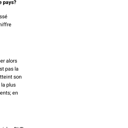
e pays?
essé
iffre
er alors
st pas la
tteint son
 la plus
ents; en