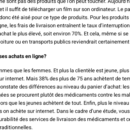
ne sont pas des produits que l’on peut toucher. Aujourd’h
et il suffit de télécharger un film sur son ordinateur. Le p
nc été aisé pour ce type de produits. Pour les produit
ne, les frais de livraison entraînent le taux d’interruptio
chat le plus élevé, soit environ 70%. Et cela, même si se
iture ou en transports publics reviendrait certainement 
ses achats en ligne?
mmes que les femmes. Et plus la clientèle est jeune, plus 
 internet. Mais 38% des plus de 75 ans achètent de te
constate des différences au niveau du panier d’achat: les
ées se procurent plutôt des médicaments contre les ma
ors que les jeunes achètent de tout. Enfin, plus le nivea
us on achète sur internet. Dans le cadre d’une étude, vou
rabilité des services de livraison des médicaments et c
aditionnelles.