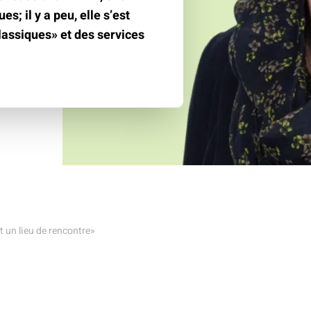
climat
Produits
s; il y a peu, elle s’est
d'assurances
lassiques» et des services
 un lieu de rencontre»