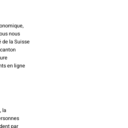
économique,
nous nous
 de la Suisse
 canton
sure
ts en ligne
 la
personnes
ndent par