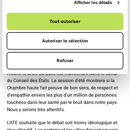
Afficher les détails
ne pas en être empêchés par
une réglementation
nationale rigide.
Tout autoriser
Autoriser la sélection
Dernière attaque : le Conseil national a approuvé une
proposition selon laquelle les réductions de vitesse sur
les traversées de localités ne seraient plus possibles du
Refuser
tout si la vitesse de 30 km/h devait être destinée à
réduire le bruit. La balle est maintenant dans le camp
du Conseil des États. La session d'été montrera si la
Chambre haute fait preuve de bon sens, de respect et
d'empathie envers les plus d'un million de personnes
touchées dans leur santé par le bruit dans notre pays.
Nous y serons très attentifs.
L'ATE souhaite que le débat soit moins idéologique et
plus objectif. Les cantons et les villes doivent pouvoir