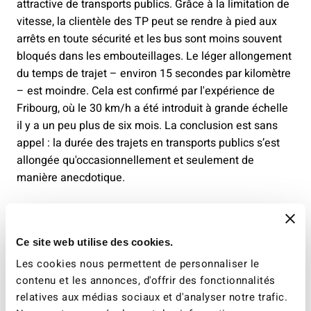
attractive de transports publics. Grâce à la limitation de
vitesse, la clientèle des TP peut se rendre à pied aux
arrêts en toute sécurité et les bus sont moins souvent
bloqués dans les embouteillages. Le léger allongement
du temps de trajet – environ 15 secondes par kilomètre
– est moindre. Cela est confirmé par l'expérience de
Fribourg, où le 30 km/h a été introduit à grande échelle
il y a un peu plus de six mois. La conclusion est sans
appel : la durée des trajets en transports publics s’est
allongée qu'occasionnellement et seulement de
manière anecdotique.
Le 30 km/h est de plus en plus souvent un standard de
qualité pour les quartiers résidentiels. Mais la mesure a
également fait ses preuves dans la traversée de
Ce site web utilise des cookies.
localités, l'effet positif est particulièrement marqué
Les cookies nous permettent de personnaliser le
dans les zones urbaines et à forte densité de
contenu et les annonces, d'offrir des fonctionnalités
population, ce qui lui vaut le soutien de l’Union suisse
relatives aux médias sociaux et d'analyser notre trafic.