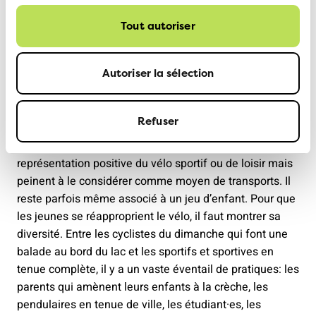
générale, et surtout comme moyen de déplacement.
Tout autoriser
Aujourd’hui, on montre aux jeunes qu’il est normal de
faire son permis de conduire à 18 ans et de se déplacer
en voiture. Nous devons en faire de même pour le vélo,
Autoriser la sélection
en montrant qu’il a sa place sur la route.
Concrètement, sur quels leviers devraiton agir?
Refuser
Il y a un véritable enjeu d’image. Les jeunes ont une
représentation positive du vélo sportif ou de loisir mais
peinent à le considérer comme moyen de transports. Il
reste parfois même associé à un jeu d’enfant. Pour que
les jeunes se réapproprient le vélo, il faut montrer sa
diversité. Entre les cyclistes du dimanche qui font une
balade au bord du lac et les sportifs et sportives en
tenue complète, il y a un vaste éventail de pratiques: les
parents qui amènent leurs enfants à la crèche, les
pendulaires en tenue de ville, les étudiant·es, les