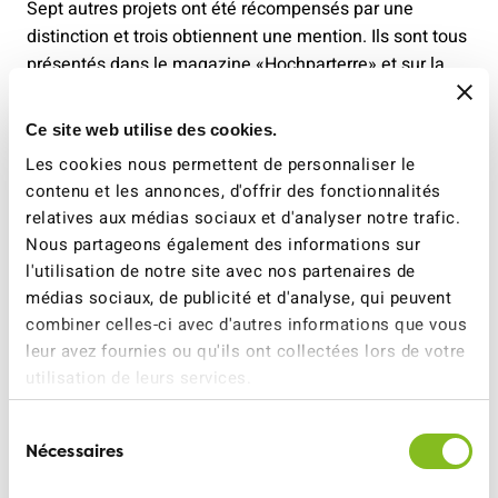
Sept autres projets ont été récompensés par une
distinction et trois obtiennent une mention. Ils sont tous
présentés dans le magazine «Hochparterre» et sur la
page internet du «Flâneur d’Or». Le jury a examiné un
éventail de 59 candidatures, dont 31 provenaient de
Ce site web utilise des cookies.
Suisse romande. Ce concours s’adresse aux
Les cookies nous permettent de personnaliser le
communes, organisations, entreprises, bureaux
contenu et les annonces, d'offrir des fonctionnalités
d’études et groupements d’intérêts impliqués dans la
relatives aux médias sociaux et d'analyser notre trafic.
réalisation d’aménagements piétonniers.
Nous partageons également des informations sur
l'utilisation de notre site avec nos partenaires de
médias sociaux, de publicité et d'analyse, qui peuvent
combiner celles-ci avec d'autres informations que vous
leur avez fournies ou qu'ils ont collectées lors de votre
utilisation de leurs services.
Sélection
Nécessaires
du
consentement