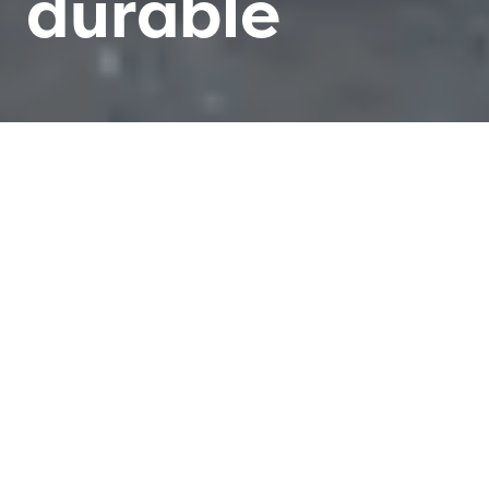
durable
Connectée, sûre et respectueuse
du climat
Nous concevons une mobilité d'avenir: celle-ci met en
réseau tous les modes de transport, est sûre, accessible
à toutes et tous, respectueuse du climat et de
l'environnement. Nous nous engageons pour une
meilleure qualité de vie avec plus d'espaces de
rencontre et d'espaces verts, un trafic réduit, moins de
bruit et plus de sécurité. Nous misons sur la
combinaison de moyens de transport respectueux de
l'environnement et encourageons la mobilité sans