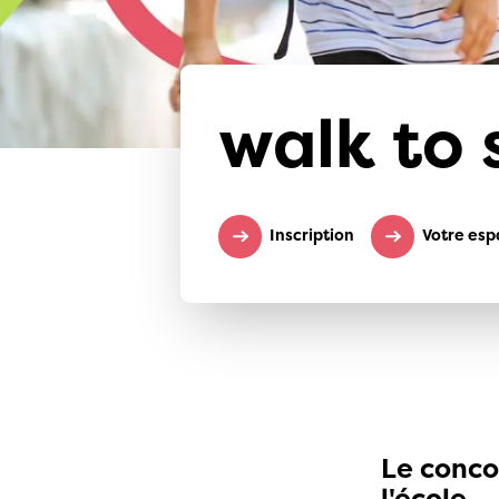
walk to 
Inscription
Votre esp
Le concou
l'école