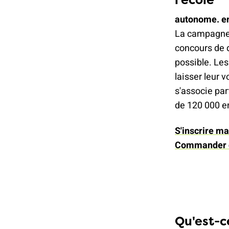
autonome. en
La campagn
concours de d
possible. Les
laisser leur 
s'associe par
de 120 000 e
S'inscrire m
Commander de
Qu'est-c