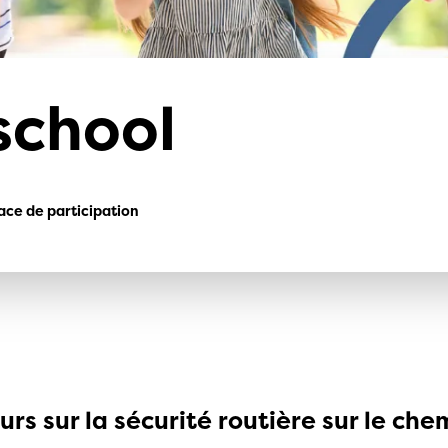
climat
Produits
d'assurances
school
ace de participation
rs sur la sécurité routière sur le che