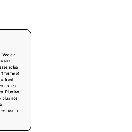
 l'école à
se aux
sses et les
urt terme et
offrent
temps, les
s. Plus les
, plus nos
la
 le chemin