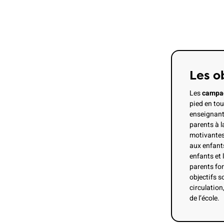
Les o
Les
campag
pied en to
enseignant.
parents à l
motivantes
aux enfants 
enfants et 
parents fon
objectifs s
circulation
de l’école.