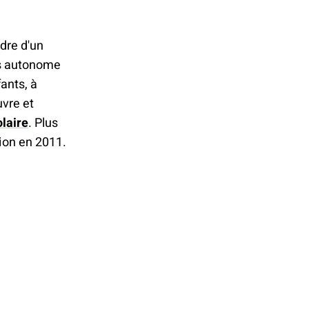
dre d'un
us autonome
ants, à
uvre et
olaire
. Plus
tion en 2011.