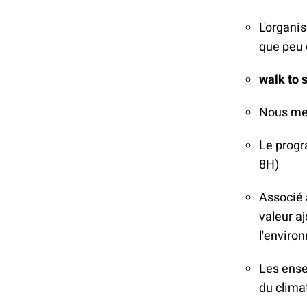
L'organi
que peu 
walk to 
Nous met
Le pro
8H)
Associé
valeur a
l'environ
Les ense
du clima