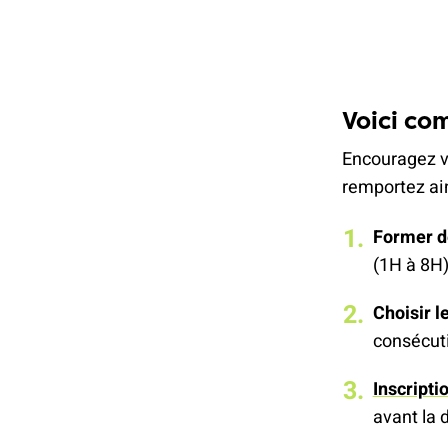
Voici co
Encouragez vo
remportez ain
Former d
(1H à 8H
Choisir l
consécuti
Inscripti
avant la 