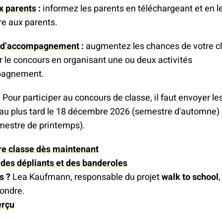
x parents
:
informez les parents en téléchargeant et en l
tre aux parents.
s d’accompagnement
:
augmentez les chances de votre c
 le concours en organisant une ou deux activités
pagnement.
:
Pour participer au concours de classe, il faut envoyer le
 au plus tard le 18 décembre 2026 (semestre d'automne) 
mestre de printemps).
tre classe dès maintenant
es dépliants et des banderoles
s
?
Lea Kaufmann, responsable du projet
walk to school
pondre.
erçu