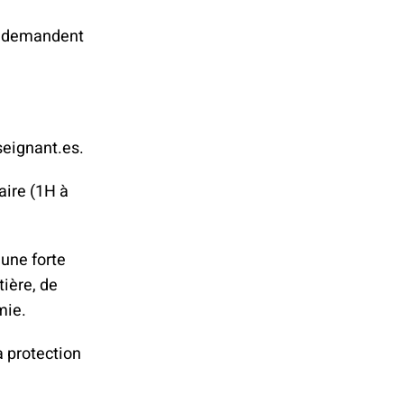
 demandent
seignant.es.
aire (1H à
 une forte
ière, de
mie.
a protection