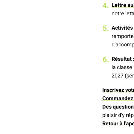
Lettre au
notre let
Activité
remporter
d'accom
Résultat 
la classe
2027 (se
Inscrivez vo
Commandez d
Des question
plaisir d'y ré
Retour à l'ap