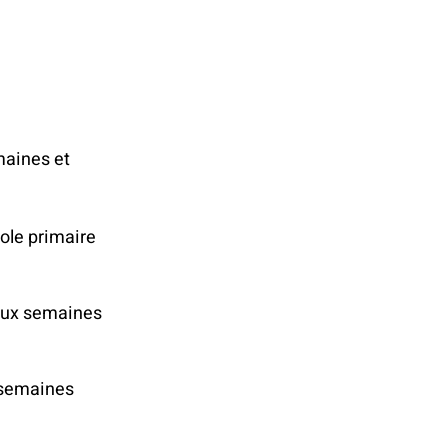
maines et
cole primaire
eux semaines
 semaines