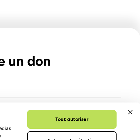
e un don
Tout autoriser
médias
s