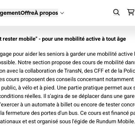
gement
Offre
À propos
Reche
t rester mobile" - pour une mobilité active à tout âge
PAGNES
ÉSION
SOCIATION
THÈMES
ASSURANCES
MÉDIAS ET
SOUTENIR
L'ATE S'ENGA
CONTACT
gage pour aider les seniors à garder une mobilité active 
POSITIONS
à l'extension
enir membre
rait
Transports
Vélo
Devenir m
des transpo
Secrétariat
ssible. Notre section propose des cours de mobilité dan
Communiqués
 autoroutes
publics
publics pou
es pour les
re équipe
Auto
Faire un do
Numéros
ton avec la collaboration de TransN, des CFF et de la Poli
de presse
km/h
bres
A vélo
une bonne 
d'urgence
Ces cours proposent des conseils concernant notamment 
es d'Emploi
Dépannage
JeuneATE
Positions et
de vie
 public, à vélo et à pied. Une partie pratique permet aux 
ces de vie
ager
A pied
Changeme
consultations
neATE
Carnet
Sections
conditions réelles. Il s'agira de se déplacer dans une gare
5
plus de pis
d'adresse
azine ATE
En voiture
d’entraide
s'exercer à un automate à billet ou encore de tester con
Publications
tions
Newsletter
cyclables
in de l'école
Réservation
t la fermeture des portes d'un bus. Ce cours est financé p
Mobilité seniors
Protection
Partenariats
 succès
des chemi
de réunion
nationaux et est organisé sous l'égide de Rundum Mobile
rain plutôt que
juridique
Protection du
scolaires s
Newsletter
ion