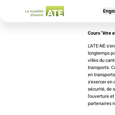
Enga
Cours "être e
CAM
ADH
L'AS
L'ATE-NE s'en
Non 
Dev
Port
longtemps po
des
Offr
Not
villes du can
30 
mem
transports. 
Offr
en transports
Espa
Voy
Jeu
s'exercer en 
204
Mag
sécurité, de 
Sec
Chem
l'ouverture e
Nos
partenaires 
Le t
l'av