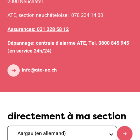
2000 Neuchâtel
ATE, section neuchâteloise: 078 234 14 00
Assurances: 031 328 58 12
Dépannage: centrale d’alarme ATE, Tel. 0800 845 945
(en service 24h/24)
info@ate-ne.ch
directement à ma section