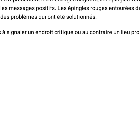
climat
Produits
les messages positifs. Les épingles rouges entourées d
d'assurances
 des problèmes qui ont été solutionnés.
 à signaler un endroit critique ou au contraire un lieu pr