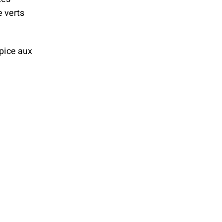
e verts
opice aux