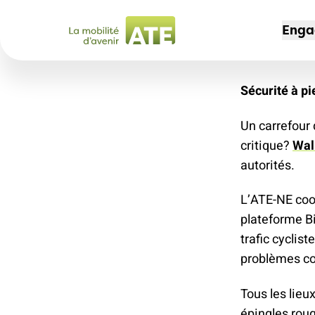
Enga
Sécurité à pi
CAM
ADH
L'AS
Un carrefour
Non 
Dev
Port
critique?
Wal
des
Offr
Not
autorités.
30 
mem
Offr
L’ATE-NE coop
Espa
Voy
plateforme Bi
Jeu
204
trafic cyclis
Mag
Sec
problèmes co
Chem
Nos
Le t
Tous les lieu
l'av
épingles roug