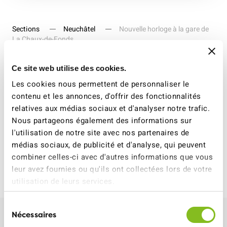
Sections
Neuchâtel
Nouvelle horloge à la gare de
La Chaux-de-Fonds
Ce site web utilise des cookies.
Les cookies nous permettent de personnaliser le
Depuis quelques jours, la gare de la Chaux-de-Fonds a
contenu et les annonces, d'offrir des fonctionnalités
retrouvé son horloge. Un grand merci aux autorités et
relatives aux médias sociaux et d'analyser notre trafic.
aux CFF pour avoir rétabli ce élément essentiel au bon
Nous partageons également des informations sur
déroulement de tout déplacement!
l'utilisation de notre site avec nos partenaires de
médias sociaux, de publicité et d'analyse, qui peuvent
combiner celles-ci avec d'autres informations que vous
ATE NEUCHÂTEL
15 JUIN 2025
leur avez fournies ou qu'ils ont collectées lors de votre
utilisation de leurs services.
Sélection
Nécessaires
du
Plus d'informations