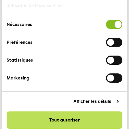
utilisation de leurs services.
Mes coordonnées
Sélection
Prénom
*
Nécessaires
du
consentement
Préférences
Nom
*
Statistiques
Mail
*
Marketing
Afficher les détails
Envoyer
Tout autoriser