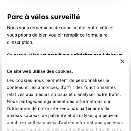
Parc à vélos surveillé
Nous vous remercions de nous confier votre vélo et
vous prions de bien vouloir remplir ce formulaire
d'inscription.
Ce parc à vélos est
gratuit
mais
n'hésitez pas à faire un
don
au moyen des QR codes à votre disposition sur les
tables.
Ce site web utilise des cookies.
Les cookies nous permettent de personnaliser le
contenu et les annonces, d'offrir des fonctionnalités
relatives aux médias sociaux et d'analyser notre trafic.
En vous souhaitant de bons moments à Festi'neuch!
Nous partageons également des informations sur
Votre ATE Neuchâtel
l'utilisation de notre site avec nos partenaires de
médias sociaux, de publicité et d'analyse, qui peuvent
combiner celles-ci avec d'autres informations que vous
leur avez fournies ou qu'ils ont collectées lors de votre