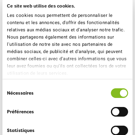
l'Assemblée générale, qui lui donne décharge pour les
Ce site web utilise des cookies.
orientations stratégiques de l'association. Le comité se
Les cookies nous permettent de personnaliser le
réunit une fois par mois. Le bureau, composé de la
contenu et les annonces, d'offrir des fonctionnalités
présidence, de la vice-présidence, de la trésorerie et de
relatives aux médias sociaux et d'analyser notre trafic.
deux autres membres du comité, se réunit lui toutes les
Nous partageons également des informations sur
deux semaines pour régler les affaires courantes.
l'utilisation de notre site avec nos partenaires de
médias sociaux, de publicité et d'analyse, qui peuvent
Groupes de travail
combiner celles-ci avec d'autres informations que vous
leur avez fournies ou qu'ils ont collectées lors de votre
L'ATE Genève a en outre un groupe de travail très actif
utilisation de leurs services.
dédié aux transports publics, le groupe TP. Ce groupe de
travail, composé de personnes d'horizons divers, se
Sélection
réunit une fois pas mois.
Nécessaires
du
consentement
La section soutient également la création de groupes
de travail pour un mandat spécifique, toute proposition
Préférences
étant la bienvenue. Si vous souhaitez participer au
groupe TP ou êtes intéressés par une thématique
Statistiques
particulière,
contactez-nous
!