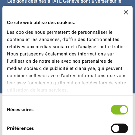
Les dons destinés à l'ATE Genève sont à verser sur le
compte bancaire suivant :
IBAN CH16 0900 0000 1200 4017 1
Ce site web utilise des cookies.
Vous pouvez adhérer à l'ATE pour participer à nos
Les cookies nous permettent de personnaliser le
activités, devenir bénévole ou encore rejoindre le
contenu et les annonces, d'offrir des fonctionnalités
comité.
relatives aux médias sociaux et d'analyser notre trafic.
Nous partageons également des informations sur
Vous pouvez vous abonner à nos réseaux sociaux pour
l'utilisation de notre site avec nos partenaires de
suivre et relayer nos activités.
médias sociaux, de publicité et d'analyse, qui peuvent
combiner celles-ci avec d'autres informations que vous
leur avez fournies ou qu'ils ont collectées lors de votre
utilisation de leurs services.
Sélection
Notre équipe
Nécessaires
du
consentement
Préférences