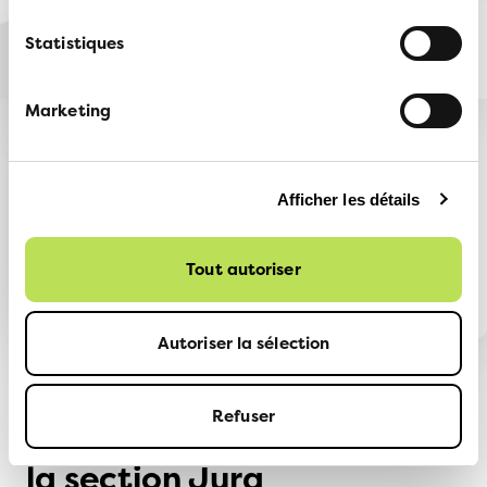
Statistiques
Marketing
Pour une mobilité
durable dans le Jura
Afficher les détails
élections cantonales
Tout autoriser
Autoriser la sélection
Refuser
Les plus grands succès de
la section Jura