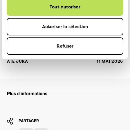
Tout autoriser
retour sur la page de la
Autoriser la sélection
section Jura
Refuser
ATE JURA
11 MAI 2026
Plus d'informations
PARTAGER