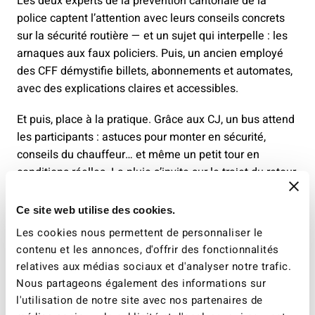
Les deux experts de la prévention cantonale de la
police captent l’attention avec leurs conseils concrets
sur la sécurité routière — et un sujet qui interpelle : les
arnaques aux faux policiers. Puis, un ancien employé
des CFF démystifie billets, abonnements et automates,
avec des explications claires et accessibles.
Et puis, place à la pratique. Grâce aux CJ, un bus attend
les participants : astuces pour monter en sécurité,
conseils du chauffeur… et même un petit tour en
conditions réelles. La pluie s’invite sur le trajet du retour,
mais n’entame en rien l’enthousiasme du groupe qui
termine la visite à la gare avec des conseil sécurité sur
Ce site web utilise des cookies.
le terrain et une démonstration de l'utilisation de
Les cookies nous permettent de personnaliser le
l'automate.
contenu et les annonces, d'offrir des fonctionnalités
relatives aux médias sociaux et d'analyser notre trafic.
Un après-midi riche, convivial et utile, qui montre que la
Nous partageons également des informations sur
mobilité, ça s’apprend… et surtout, ça se partage.
l'utilisation de notre site avec nos partenaires de