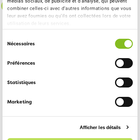
médias sociaux, de publicité et d'analyse, qui peuvent
combiner celles-ci avec d'autres informations que vous
Envie de participer ou
leur avez fournies ou qu'ils ont collectées lors de votre
utilisation de leurs services.
d’organiser un cours ?
Sélection
Nécessaires
du
consentement
Préférences
Statistiques
Marketing
Afficher les détails