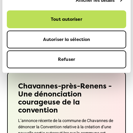
Afficher les détails
« Vivant à quelques centaines de mètres de la sortie de
Crissier, je ne peux pas concevoir que ce méga-projet
Tout autoriser
autoroutier réduise le trafic dans le district. Ce qu’il faut,
c’est moins de véhicules – il n’y a pas d’autres solutions,
Autoriser la sélection
tout le reste n’est que de la poudre aux yeux
» explique
Oriane Sarrasin, co-présidente de la section vaudoise de
l’ATE.
Refuser
Chavannes-près-Renens -
Une dénonciation
courageuse de la
convention
L’annonce récente de la commune de Chavannes de
dénoncer la Convention relative à la création d’une