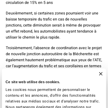
circulation de 15% en 5 ans
Deuxièmement, si certaines zones pourraient voir une
baisse temporaire du trafic en cas de nouvelles
jonctions, cette diminution serait à même de provoquer
un effet rebond, les automobilistes ayant tendance à
utiliser le chemin le plus rapide.
Troisièmement, l’absence de coordination avec le projet
de nouvelle jonction autoroutière de la Blécherette est
également hautement problématique aux yeux de l’ATE,
car l’augmentation du trafic et ses corollaires en termes
de nuisance seront décuplés.
Ce site web utilise des cookies.
« On fait croire aux gens que ce projet permettra de
soulager l’Ouest lausannois alors qu’il va contribuer à
Les cookies nous permettent de personnaliser le
dégrader encore la situation, pour des sommes
contenu et les annonces, d'offrir des fonctionnalités
exubérantes, au détriment de la mobilité active et des
relatives aux médias sociaux et d'analyser notre trafic.
transports publics
» explique Romain Pilloud, secrétaire
Nous partageons également des informations sur