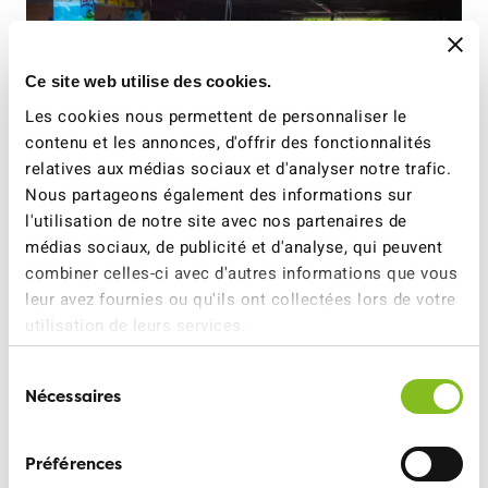
Ce site web utilise des cookies.
Les cookies nous permettent de personnaliser le
contenu et les annonces, d'offrir des fonctionnalités
relatives aux médias sociaux et d'analyser notre trafic.
Nous partageons également des informations sur
l'utilisation de notre site avec nos partenaires de
25 MARS 2026
médias sociaux, de publicité et d'analyse, qui peuvent
Une grande victoire pour
combiner celles-ci avec d'autres informations que vous
les droits fondamentaux
leur avez fournies ou qu'ils ont collectées lors de votre
devant le Tribunal fédéral
utilisation de leurs services.
EN SAVOIR PLUS
Sélection
Nécessaires
du
consentement
Préférences