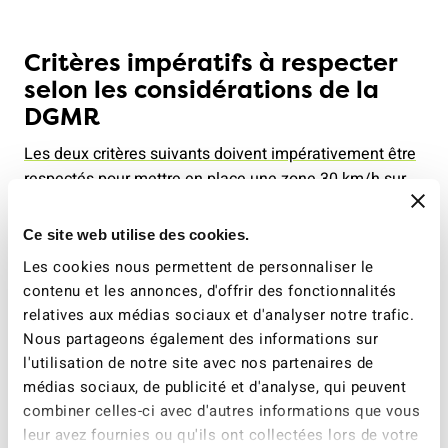
Critères impératifs à respecter
selon les considérations de la
DGMR
Les deux critères suivants doivent impérativement être
respectés
pour mettre en place une zone 30 km/h sur
une route affectée à la circulation générale.
Ce site web utilise des cookies.
Critères
Commentaire
Les cookies nous permettent de personnaliser le
contenu et les annonces, d'offrir des fonctionnalités
relatives aux médias sociaux et d'analyser notre trafic.
Le tronçon
Seul un tronçon de la route
Nous partageons également des informations sur
concerné se
doit être envisagé dans la
l'utilisation de notre site avec nos partenaires de
trouve à
zone 30. Le reste de la route,
médias sociaux, de publicité et d'analyse, qui peuvent
l’intérieur de la
notamment en dehors d'un
combiner celles-ci avec d'autres informations que vous
limite générale
espace urbain compact, est
leur avez fournies ou qu'ils ont collectées lors de votre