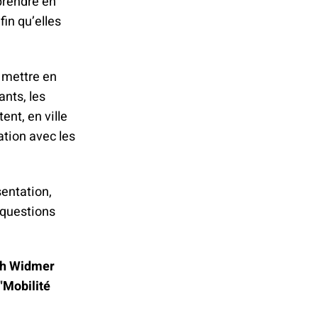
mprendre en
fin qu’elles
 mettre en
ants, les
ent, en ville
ation avec les
sentation,
 questions
rah Widmer
"Mobilité