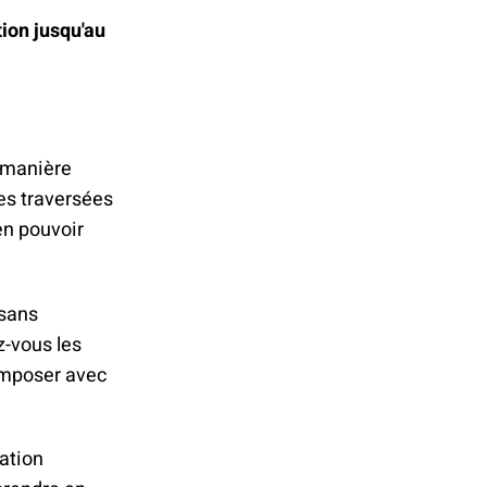
ion jusqu'au
e manière
es traversées
en pouvoir
 sans
z-vous les
composer avec
ation