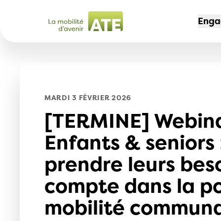
Enga
CAM
ADH
L'AS
Non 
Dev
Port
MARDI 3 FÉVRIER 2026
des
[TERMINE] Webina
Offr
Not
30 
mem
Enfants & seniors
Offr
Espa
Voy
Jeu
prendre leurs bes
204
Mag
Sec
compte dans la po
Chem
Nos
mobilité communa
Le t
l'av