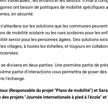
ent vulnérables ; les enfants et les seniors. Il vise à co
gories ont besoin de politiques de mobilité spécifiques a
omes, en sécurité.
 s’attardera sur les solutions que les communes peuvent
ans de mobilité scolaire ou les rues scolaires pour les enf
lité senior pour les personnes âgées. Des solutions exist
s villages, à toutes les échelles, et toujours en collabor
oncernées
se divisera en deux parties. Une première partie de pré
xième partie d’interactions vous permettra de poser des
vre l’échange.
Roux (Responsable du projet "Plans de mobilité") et Sa
des projets "Journée internationale à pied à l'école" et 