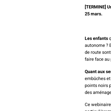
[TERMINE] Un
25 mars.
Les enfants
q
autonome ? E
de route sont
faire face au
Quant aux se
embûches et 
points noirs 
des aménagem
Ce webinaire 