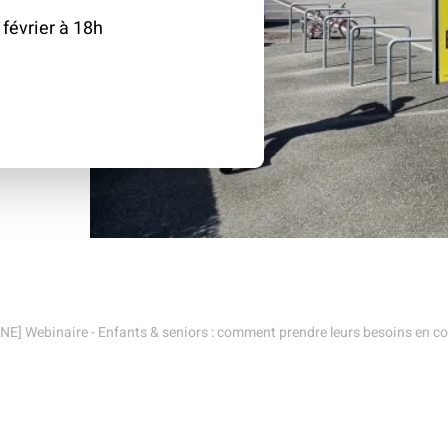
climat
Produits
février à 18h
d'assurances
E] Webinaire - Enfants & seniors : comment prendre leurs besoins en co