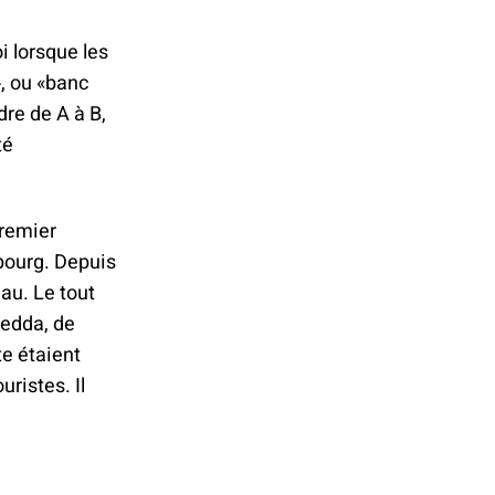
i lorsque les
, ou «banc
dre de A à B,
té
premier
nbourg. Depuis
eau. Le tout
medda, de
te étaient
uristes. Il