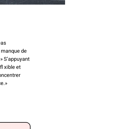
eas
il manque de
.» S’appuyant
l xible et
oncentrer
ce.»