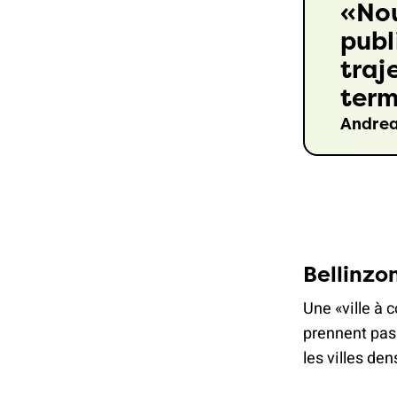
Nou
publ
traj
term
Andrea
Bellinzon
Une «ville à 
prennent pas 
les villes d