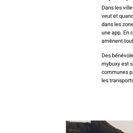
Dans les vill
veut et quand
dans les zon
une app. En c
amènent tout
Des bénévoles
mybuxy est si
communes par
les transport