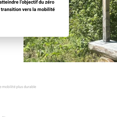
climat
Produits
tteindre l’objectif du zéro
d'assurances
a transition vers la mobilité
 mobilité plus durable