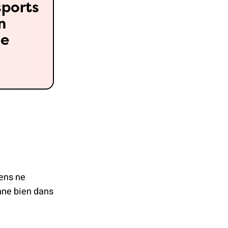
sports
n
se
iens ne
nne bien dans