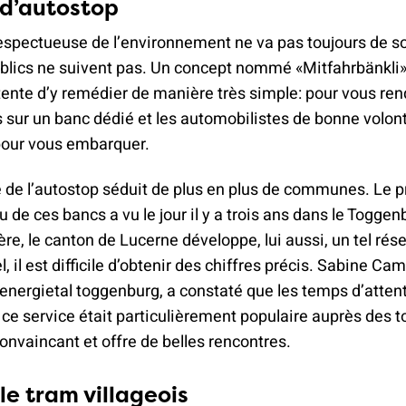
d’autostop
espectueuse de l’environnement ne va pas toujours de so
ublics ne suivent pas. Un concept nommé «Mitfahrbänkli»
tente d’y remédier de manière très simple: pour vous ren
 sur un banc dédié et les automobilistes de bonne volon
 pour vous embarquer.
e de l’autostop séduit de plus en plus de communes. Le 
 de ces bancs a vu le jour il y a trois ans dans le Togge
ère, le canton de Lucerne développe, lui aussi, un tel rés
l, il est difficile d’obtenir des chiffres précis. Sabine Ca
 energietal toggenburg, a constaté que les temps d’atten
 ce service était particulièrement populaire auprès des to
convaincant et offre de belles rencontres.
le tram villageois