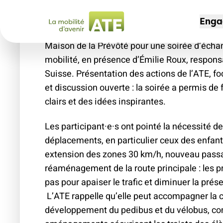
Moutier?
Enga
Vendredi 20 mars, une vingtaine de personnes
Maison de la Prévôté pour une soirée d’écha
mobilité, en présence d’Émilie Roux, responsa
Suisse. Présentation des actions de l’ATE, foc
CAM
ADH
L'AS
et discussion ouverte : la soirée a permis de
Non 
Dev
Port
clairs et des idées inspirantes.
des
Offr
Not
Les participant·e·s ont pointé la nécessité d
30 
mem
Offr
déplacements, en particulier ceux des enfants
Espa
Voy
extension des zones 30 km/h, nouveau pass
Jeu
204
réaménagement de la route principale : les 
Mag
Sec
pas pour apaiser le trafic et diminuer la prés
Chem
L’ATE rappelle qu’elle peut accompagner la
Nos
Le t
développement du pedibus et du vélobus, c
l'av