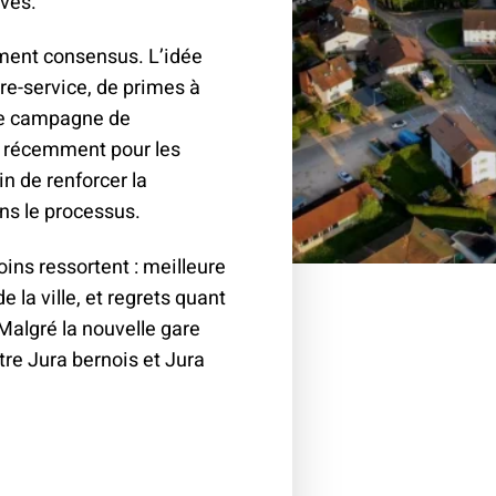
ves.
climat
Produits
d'assurances
ement consensus. L’idée
re-service, de primes à
Une campagne de
ée récemment pour les
n de renforcer la
ns le processus.
oins ressortent : meilleure
 la ville, et regrets quant
 Malgré la nouvelle gare
re Jura bernois et Jura
é Moutier: discussion