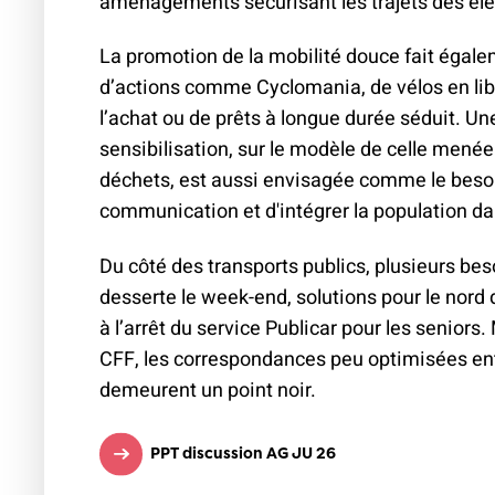
aménagements sécurisant les trajets des élè
La promotion de la mobilité douce fait égal
d’actions comme Cyclomania, de vélos en lib
l’achat ou de prêts à longue durée séduit. 
sensibilisation, sur le modèle de celle men
déchets, est aussi envisagée comme le besoi
communication et d'intégrer la population da
Du côté des transports publics, plusieurs bes
desserte le week-end, solutions pour le nord de
à l’arrêt du service Publicar pour les seniors.
CFF, les correspondances peu optimisées ent
Sections
Jura
mobilit
demeurent un point noir.
PPT discussion AG JU 26