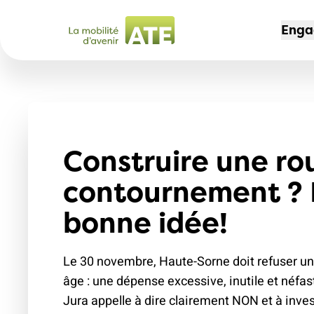
Enga
CAM
ADH
L'AS
Non 
Dev
Port
Construire une ro
des
Offr
Not
contournement ? 
30 
mem
Offr
bonne idée!
Espa
Voy
Jeu
204
Mag
Sec
Chem
Le 30 novembre, Haute-Sorne doit refuser un 
Nos
âge : une dépense excessive, inutile et néfast
Le t
Jura appelle à dire clairement NON et à inves
l'av