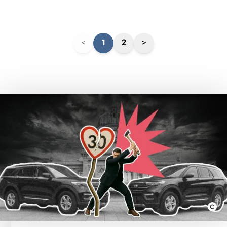
<
1
2
>