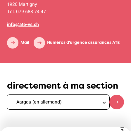
1920 Martigny
Tél. 079 683 74 47
info@ate-vs.ch
Mail
Numéros d'urgence assurances ATE
directement à ma section