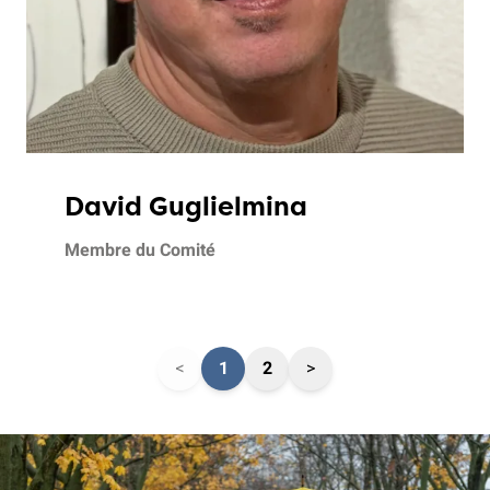
David Guglielmina
Membre du Comité
<
1
2
>